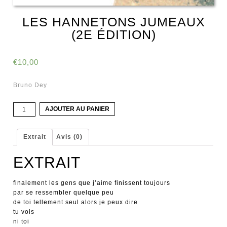
LES HANNETONS JUMEAUX
(2E ÉDITION)
€
10,00
Bruno Dey
quantité
AJOUTER AU PANIER
de
Les
Hannetons
Extrait
Avis (0)
jumeaux
(2e
EXTRAIT
édition)
finalement les gens que j’aime finissent toujours
par se ressembler quelque peu
de toi tellement seul alors je peux dire
tu vois
ni toi