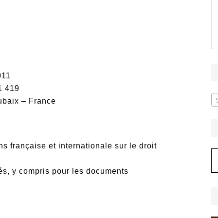
011
1 419
ubaix – France
s française et internationale sur le droit
A
vés, y compris pour les documents