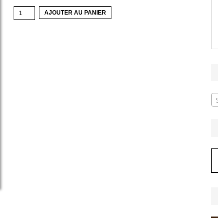
quantité
AJOUTER AU PANIER
de
tout
apparaît
A