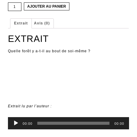
quantité
AJOUTER AU PANIER
de
Trajectoire
d'une
Extrait
Avis (0)
rayure
EXTRAIT
Quelle forêt y a-t-il au bout de soi-même ?
Extrait lu par l’auteur :
Lecteur
00:00
00:00
audio