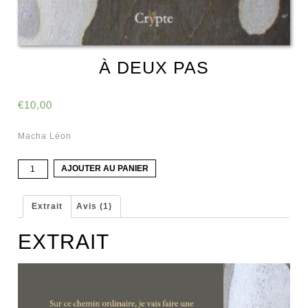
À DEUX PAS
€
10,00
Macha Léon
quantité
AJOUTER AU PANIER
de
à
deux
Extrait
Avis (1)
pas
EXTRAIT