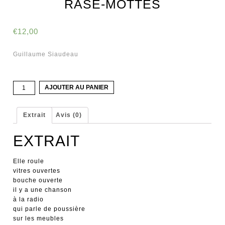
RASE-MOTTES
€
12,00
Guillaume Siaudeau
quantité
AJOUTER AU PANIER
de
Rase-
mottes
Extrait
Avis (0)
EXTRAIT
Elle roule
vitres ouvertes
bouche ouverte
il y a une chanson
à la radio
qui parle de poussière
sur les meubles