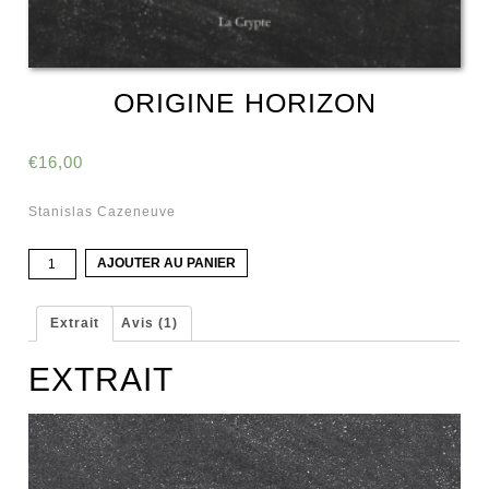
ORIGINE HORIZON
€
16,00
Stanislas Cazeneuve
quantité
AJOUTER AU PANIER
de
Origine
Horizon
Extrait
Avis (1)
EXTRAIT