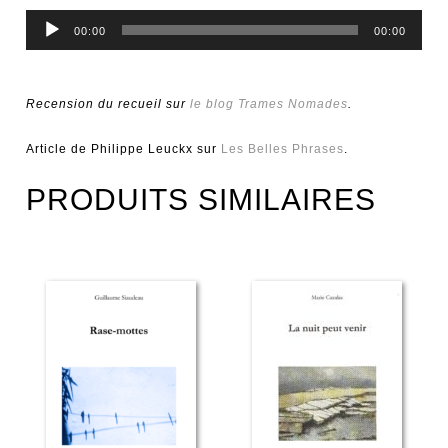
Lecteur
00:00
00:00
audio
Recension du recueil sur
le blog Trames Nomades
.
Article de Philippe Leuckx sur
Les Belles Phrases
.
PRODUITS SIMILAIRES