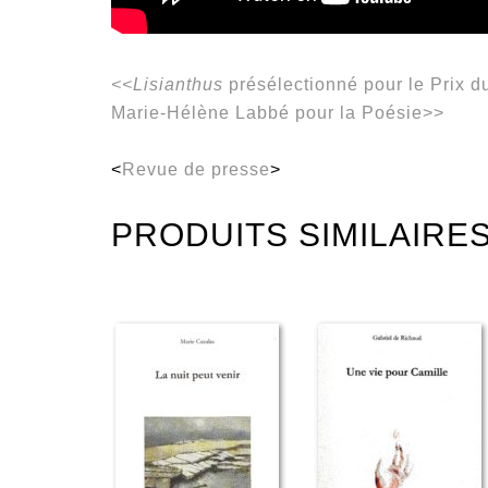
<<Lisianthus
présélectionné pour le Prix d
Marie-Hélène Labbé pour la Poésie>>
<
Revue de presse
>
PRODUITS SIMILAIRE