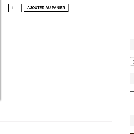
quantité
AJOUTER AU PANIER
de
Lisianthus
A