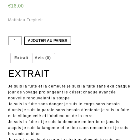
€
16,00
Matthieu Freyheit
quantité
AJOUTER AU PANIER
de
Le
garçon
Extrait
Avis (0)
renoncé
(2e
EXTRAIT
édition)
Je suis la fuite et la demeure je suis la fuite sans exil chaque
jour de voyage prolongeant le désert chaque avancée
nouvelle renouvelant la steppe
Je suis la fuite sans danger je suis le corps sans besoin
d’amis je suis la parole sans besoin d’entente je suis la fuite
et le village celé et l’abdication de la terre
Je suis la fuite et je suis la demeure en territoire jamais
acquis je suis la tangente et le lieu sans rencontre et je suis
les amis oubliés
Je suis la touche du corps la chair en devenir je suis les