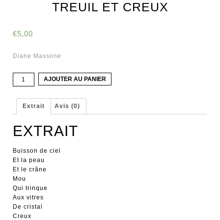
TREUIL ET CREUX
€
5,00
Diane Massone
quantité
AJOUTER AU PANIER
de
Treuil
et
Extrait
Avis (0)
creux
EXTRAIT
Buisson de ciel
Et la peau
Et le crâne
Mou
Qui trinque
Aux vitres
De cristal
Creux