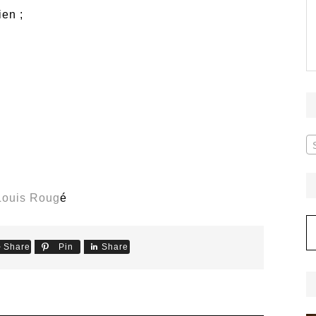
en ;
-Louis Roug
é
A
Share
Pin
Share