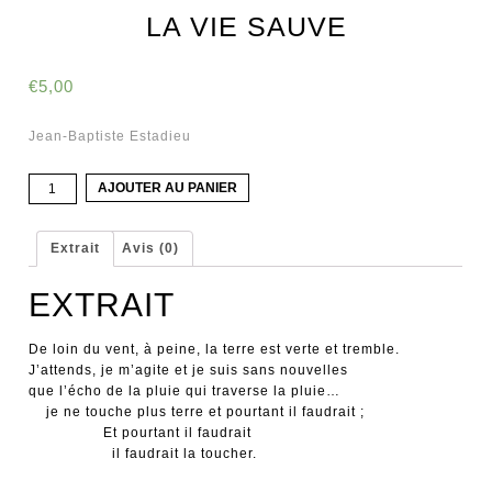
LA VIE SAUVE
€
5,00
Jean-Baptiste Estadieu
quantité
AJOUTER AU PANIER
de
La
vie
Extrait
Avis (0)
sauve
EXTRAIT
De loin du vent, à peine, la terre est verte et tremble.
J’attends, je m’agite et je suis sans nouvelles
que l’écho de la pluie qui traverse la pluie…
je ne touche plus terre et pourtant il faudrait ;
Et pourtant il faudrait
il faudrait la toucher.