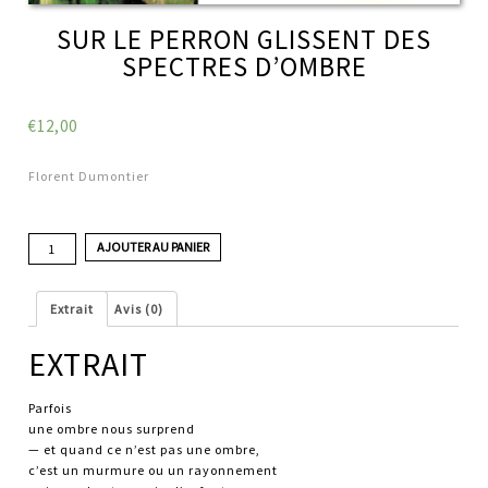
SUR LE PERRON GLISSENT DES
SPECTRES D’OMBRE
€
12,00
Florent Dumontier
quantité
AJOUTER AU PANIER
de
Sur
le
Extrait
Avis (0)
perron
glissent
EXTRAIT
des
spectres
d'ombre
Parfois
une ombre nous surprend
— et quand ce n’est pas une ombre,
c’est un murmure ou un rayonnement