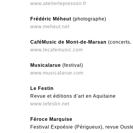
www.atelierlepressoir.fr
Frédéric Méheut
(photographe)
www.meheut.net
CaféMusic de Mont-de-Marsan
(concerts, 
www.lecafemusic.com
Musicalarue
(festival)
www.musicalarue.com
Le Festin
Revue et éditions d’art en Aquitaine
www.lefestin.net
Féroce Marquise
Festival Expoésie (Périgueux), revue Oust